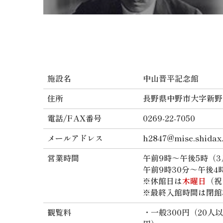
施設名
中山晋平記念館
住所
長野県中野市大字新野
電話/FAX番号
0269-22-7050
メールアドレス
h2847@mise.shidax.
営業時間
午前9時～午後5時（3
午前9時30分～午後4
※休館日は
木曜日
（祝
※最終入館時間は閉館
観覧料
・一般300円（20人