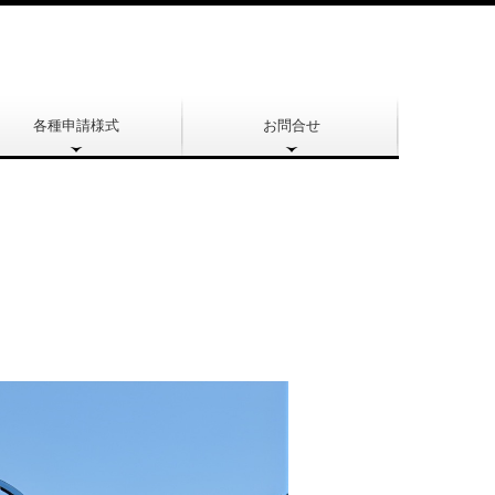
各種申請様式
お問合せ
観覧料減免申請書
作品・資料等撮影等承認申請書
観覧予約票（一般用）
第一展示室貸出申請書