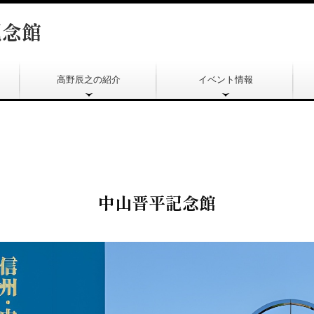
記念館
高野辰之の紹介
イベント情報
高野辰之記念館
高野辰之記念会
中山晋平記念館
高野辰之記念館
中山晋平記念館